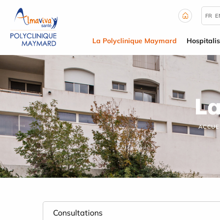
Panneau de gestion des cookies
FR
E
La Polyclinique Maymard
Hospitalis
La
ACCUE