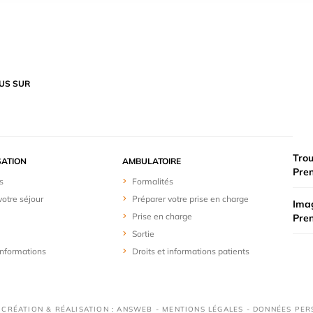
US SUR
Trou
SATION
AMBULATOIRE
Pre
s
Formalités
votre séjour
Préparer votre prise en charge
Imag
Prise en charge
Pre
Sortie
 informations
Droits et informations patients
 CRÉATION & RÉALISATION : ANSWEB -
MENTIONS LÉGALES
-
DONNÉES PER