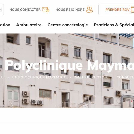
N
NOUS CONTACTER
NOUS REJOINDRE
PRENDRE RDV
ation
Ambulatoire
Centre cancérologie
Praticiens & Spécial
 Polyclinique Maym
IL
LA POLYCLINIQUE MAYMARD
GALERIE PHOTOS
CONSULT