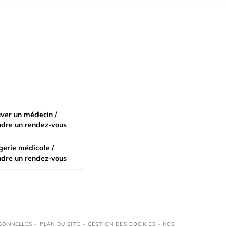
ver un médecin /
ndre un rendez-vous
erie médicale /
ndre un rendez-vous
SONNELLES
-
PLAN DU SITE
-
GESTION DES COOKIES
-
NOS