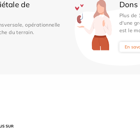
iétale de
Dons 
Plus de
d'une gr
sversale, opérationnelle
est le m
che du terrain.
En savo
US SUR