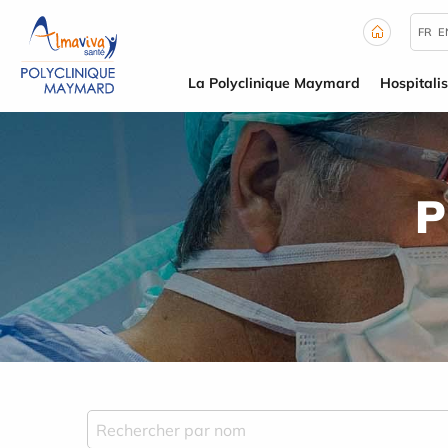
Panneau de gestion des cookies
FR
E
La Polyclinique Maymard
Hospitalis
P