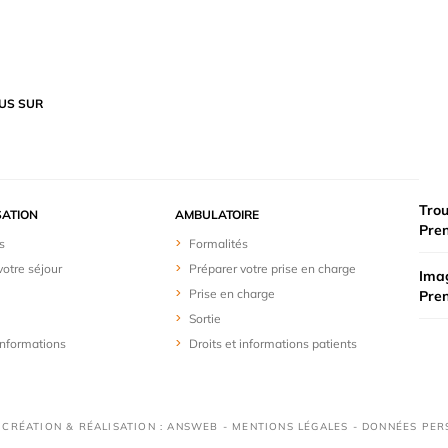
US SUR
Trou
SATION
AMBULATOIRE
Pre
s
Formalités
votre séjour
Préparer votre prise en charge
Imag
Prise en charge
Pre
Sortie
 informations
Droits et informations patients
 CRÉATION & RÉALISATION : ANSWEB -
MENTIONS LÉGALES
-
DONNÉES PER