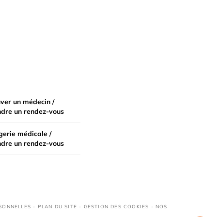
ver un médecin /
ndre un rendez-vous
erie médicale /
ndre un rendez-vous
SONNELLES
-
PLAN DU SITE
-
GESTION DES COOKIES
-
NOS