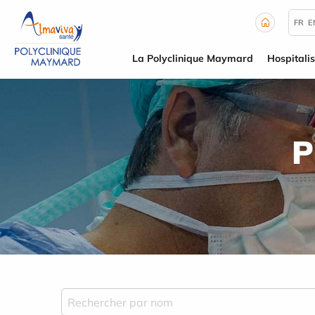
Panneau de gestion des cookies
FR
E
La Polyclinique Maymard
Hospitalis
P