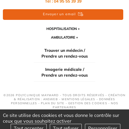
Tél : 04 95 55 39 39
Envoyer un email
HOSPITALISATION
AMBULATOIRE
Trouver un médecin /
Prendre un rendez-vous
Imagerie médicale /
Prendre un rendez-vous
©2026 POLYCLINIQUE MAYMARD - TOUS DROITS RÉSERVÉS - CRÉATION
& RÉALISATION : ANSWEB -
MENTIONS LÉGALES
-
DONNÉES
PERSONNELLES
-
PLAN DU SITE
-
GESTION DES COOKIES
-
NOS
PARTENAIRES
Ce site utilise des cookies et vous donne le contrôle sur
ceux que vous souhaitez activer
Tout accepter
Tout refuser
Personnaliser