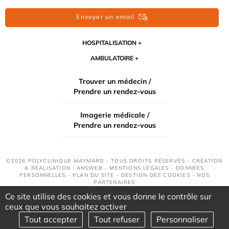
Envoyer un email
HOSPITALISATION
AMBULATOIRE
Trouver un médecin /
Prendre un rendez-vous
Imagerie médicale /
Prendre un rendez-vous
©2026 POLYCLINIQUE MAYMARD - TOUS DROITS RÉSERVÉS - CRÉATION
& RÉALISATION : ANSWEB -
MENTIONS LÉGALES
-
DONNÉES
PERSONNELLES
-
PLAN DU SITE
-
GESTION DES COOKIES
-
NOS
PARTENAIRES
Ce site utilise des cookies et vous donne le contrôle sur
ceux que vous souhaitez activer
Tout accepter
Tout refuser
Personnaliser