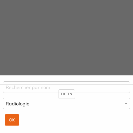
Panneau de gestion des cookies
Praticiens & Spécialités
ACCUEIL
PRATICIENS & SPÉCIALITÉS
RADIOLOGIE
FR
EN