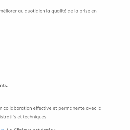
méliorer au quotidien la qualité de la prise en
ents
.
en collaboration effective et permanente avec la
stratifs et techniques.
um
.
La Clinique est dotée :