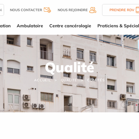
N
NOUS CONTACTER
NOUS REJOINDRE
PRENDRE RDV
ation
Ambulatoire
Centre cancérologie
Praticiens & Spécial
Qualité
ACCUEIL
QUALITÉ
COMITÉS