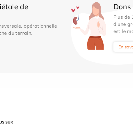
iétale de
Dons 
Plus de
d'une gr
sversale, opérationnelle
est le m
che du terrain.
En savo
US SUR