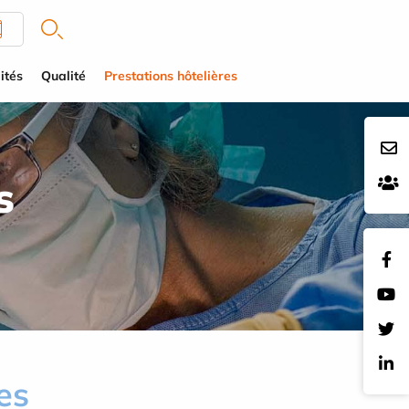
ités
Qualité
Prestations hôtelières
s
es